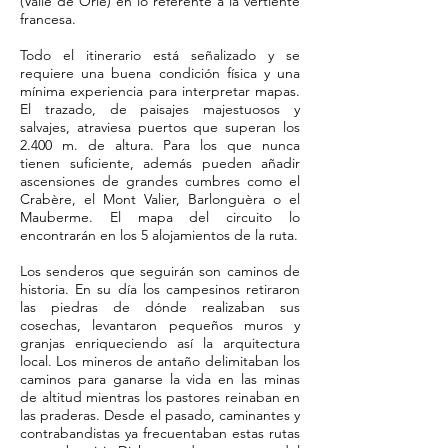
(Valle de Orle) en lo referente a la vertiente
francesa.
Todo el itinerario está señalizado y se
requiere una buena condición física y una
mínima experiencia para interpretar mapas.
El trazado, de paisajes majestuosos y
salvajes, atraviesa puertos que superan los
2.400 m. de altura. Para los que nunca
tienen suficiente, además pueden añadir
ascensiones de grandes cumbres como el
Crabère, el Mont Valier, Barlonguèra o el
Mauberme. El mapa del circuito lo
encontrarán en los 5 alojamientos de la ruta.
Los senderos que seguirán son caminos de
historia. En su día los campesinos retiraron
las piedras de dónde realizaban sus
cosechas, levantaron pequeños muros y
granjas enriqueciendo así la arquitectura
local. Los mineros de antaño delimitaban los
caminos para ganarse la vida en las minas
de altitud mientras los pastores reinaban en
las praderas. Desde el pasado, caminantes y
contrabandistas ya frecuentaban estas rutas