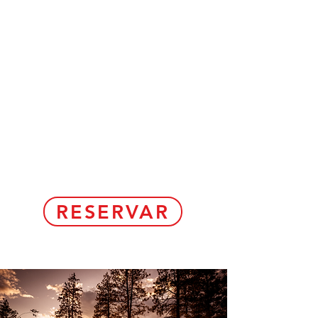
PLA DE BERET
Recogida 11:00
Devolución 19:00
MONTGARRI
9:00 - 19:00
RESERVAR
0034 639 494 546