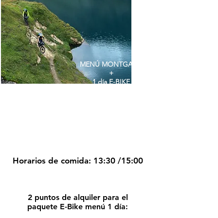
MENÚ MONTGARRI
+
1 día E-BIKE
Adulto:
110
€
Niños:
80
€
Horarios de comida: 13:30 /15:00
2 puntos de alquiler para el
paquete E-Bike menú 1 día: