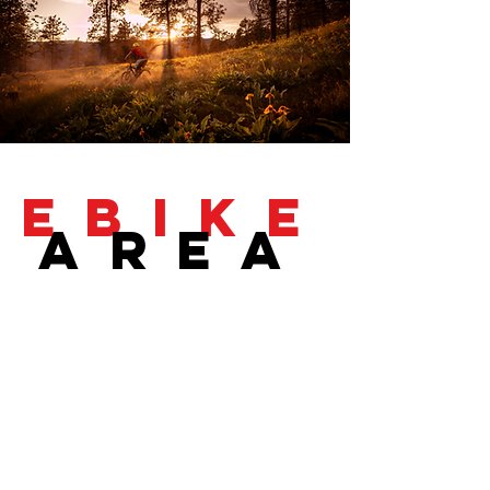
EBIKE
AREA
Descubre todas las rutas que ofrecen
los alrededores al refugio con E-bike.
Consigue tu mapa en el refugio por 14
€.