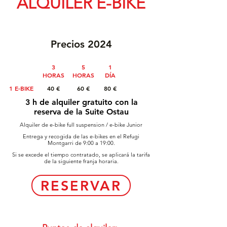
ALQUILER E-BIKE
Precios 2024
3
5
1
HORAS
HORAS
​DÍA
1 E-BIKE
40 €
60 €
80 €
3 h de alquiler gratuito con la
reserva de la Suite Ostau
Alquiler de e-bike full suspension / e-bike Junior
Entrega y recogida de las e-bikes en el Refugi
Montgarri de 9:00 a 19:00.
Si se excede el tiempo contratado, se aplicará la tarifa
de la siguiente franja horaria.
RESERVAR
0034 639 494 546