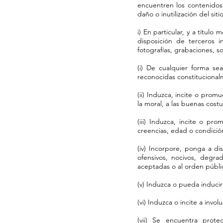
encuentren los contenidos
daño o inutilización del sit
i) En particular, y a títul
disposición de terceros i
fotografías, grabaciones, s
(i) De cualquier forma se
reconocidas constitucionalm
(ii) Induzca, incite o promu
la moral, a las buenas cos
(iii) Induzca, incite o pr
creencias, edad o condició
(iv) Incorpore, ponga a di
ofensivos, nocivos, degra
aceptadas o al orden públi
(v) Induzca o pueda induci
(vi) Induzca o incite a invo
(vii) Se encuentra prote