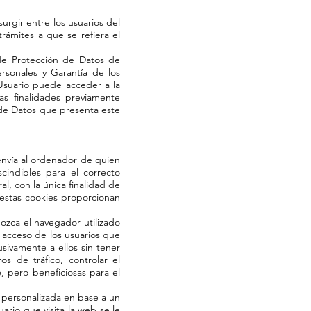
urgir entre los usuarios del
rámites a que se refiera el
de Protección de Datos de
rsonales y Garantía de los
 Usuario puede acceder a la
as finalidades previamente
n de Datos que presenta este
 envía al ordenador de quien
cindibles para el correcto
al, con la única finalidad de
 estas cookies proporcionan
ozca el navegador utilizado
l acceso de los usuarios que
sivamente a ellos sin tener
s de tráfico, controlar el
, pero beneficiosas para el
ad personalizada en base a un
ario que visita la web se le