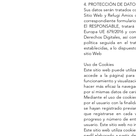
4. PROTECCIÓN DE DATO
Sus datos serán tratados co
Sitio Web y Refugi Amics d
correspondiente formulario
El RESPONSABLE, tratará 
Europa UE 679/2016 y con
Derechos Digitales, así co
política seguida en el tr
establecidas, a lo dispuest
sitio Web
Uso de Cookies
Este sitio web puede utili
accede a la página) para
funcionamiento y visualizaci
hacer más eficaz la navega
por sí mismas datos de cará
Mediante el uso de cookies
por el usuario con la final
se hayan registrado previa
que registrarse en cada v
progreso y número de entra
usuario. Este sitio web no i
Este sitio web utiliza cook
perfil elaborado a partir d