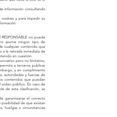
s información consultando
e cookies y para impedir su
nformación.
ue el RESPONSABLE no puede
, no asume ningún tipo de
 de cualquier contenido que
o a la retirada inmediata de
ntenido en cuestión.
ciativo pero no limitativo,
permita a terceros publicar
embargo, y en cumplimiento
os, autoridades y fuerzas de
llos contenidos que puedan
 el orden público. En caso de
e de esta clasificación, se
e garantizarse el correcto
 posibilidad de que existan
s, huelgas o circunstancias