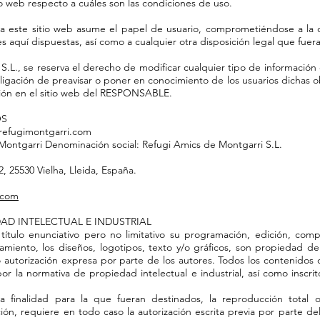
tio web respecto a cuáles son las condiciones de uso.
 este sitio web asume el papel de usuario, comprometiéndose a la 
es aquí dispuestas, así como a cualquier otra disposición legal que fuera
S.L., se reserva el derecho de modificar cualquier tipo de información
obligación de preavisar o poner en conocimiento de los usuarios dichas
ción en el sitio web del RESPONSABLE.
OS
refugimontgarri.com
ontgarri Denominación social: Refugi Amics de Montgarri S.L.
2,
25530 Vielha,
Lleida, España.
.com
DAD INTELECTUAL E INDUSTRIAL
 título enunciativo pero no limitativo su programación, edición, co
amiento, los diseños, logotipos, texto y/o gráficos, son propiedad 
o autorización expresa por parte de los autores. Todos los contenidos 
 la normativa de propiedad intelectual e industrial, así como inscrito
finalidad para la que fueran destinados, la reproducción total o 
ación, requiere en todo caso la autorización escrita previa por parte