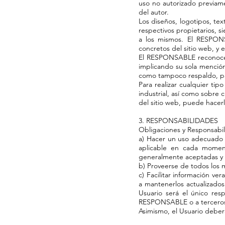
uso no autorizado previame
del autor.
Los diseños, logotipos, te
respectivos propietarios, 
a los mismos. El RESPONS
concretos del sitio web, y 
El RESPONSABLE reconoce a 
implicando su sola mención
como tampoco respaldo, pa
Para realizar cualquier ti
industrial, así como sobre 
del sitio web, puede hacerl
3. RESPONSABILIDADES
Obligaciones y Responsabil
a) Hacer un uso adecuado y 
aplicable en cada moment
generalmente aceptadas y (
b) Proveerse de todos los 
c) Facilitar información ve
a mantenerlos actualizado
Usuario será el único resp
RESPONSABLE o a terceros p
Asimismo, el Usuario debe