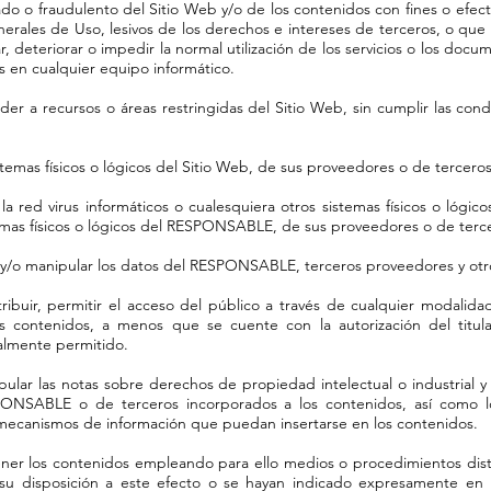
do o fraudulento del Sitio Web y/o de los contenidos con fines o efectos
rales de Uso, lesivos de los derechos e intereses de terceros, o qu
ar, deteriorar o impedir la normal utilización de los servicios o los docu
 en cualquier equipo informático.
der a recursos o áreas restringidas del Sitio Web, sin cumplir las con
stemas físicos o lógicos del Sitio Web, de sus proveedores o de terceros
 la red virus informáticos o cualesquiera otros sistemas físicos o lógi
emas físicos o lógicos del RESPONSABLE, de sus proveedores o de terc
ar y/o manipular los datos del RESPONSABLE, terceros proveedores y otr
stribuir, permitir el acceso del público a través de cualquier modalid
os contenidos, a menos que se cuente con la autorización del titul
galmente permitido.
pular las notas sobre derechos de propiedad intelectual o industrial y
ONSABLE o de terceros incorporados a los contenidos, así como los
mecanismos de información que puedan insertarse en los contenidos.
ner los contenidos empleando para ello medios o procedimientos dist
 su disposición a este efecto o se hayan indicado expresamente en