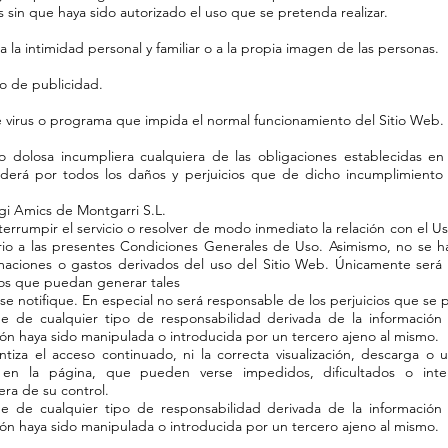
in que haya sido autorizado el uso que se pretenda realizar.
r, a la intimidad personal y familiar o a la propia imagen de las personas.
po de publicidad.
de virus o programa que impida el normal funcionamiento del Sitio Web.
 dolosa incumpliera cualquiera de las obligaciones establecidas en
erá por todos los daños y perjuicios que de dicho incumplimiento 
gi Amics de Montgarri S.L.
rumpir el servicio o resolver de modo inmediato la relación con el Us
rio a las presentes Condiciones Generales de Uso. Asimismo, no se h
amaciones o gastos derivados del uso del Sitio Web. Únicamente será 
dos que puedan generar tales
 se notifique. En especial no será responsable de los perjuicios que se 
de cualquier tipo de responsabilidad derivada de la información 
ón haya sido manipulada o introducida por un tercero ajeno al mismo.
za el acceso continuado, ni la correcta visualización, descarga o u
s en la página, que pueden verse impedidos, dificultados o inte
era de su control.
de cualquier tipo de responsabilidad derivada de la información 
ón haya sido manipulada o introducida por un tercero ajeno al mismo.