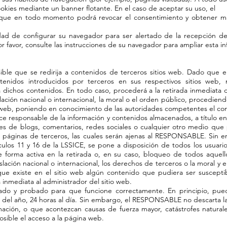
okies mediante un banner flotante. En el caso de aceptar su uso, el
que en todo momento podrá revocar el consentimiento y obtener má
lidad de configurar su navegador para ser alertado de la recepción d
or favor, consulte las instrucciones de su navegador para ampliar esta i
sible que se redirija a contenidos de terceros sitios web. Dado q
ntenidos introducidos por terceros en sus respectivos sitios web
 dichos contenidos. En todo caso, procederá a la retirada inmediata
slación nacional o internacional, la moral o el orden público, procediend
io web, poniendo en conocimiento de las autoridades competentes el co
responsable de la información y contenidos almacenados, a título enun
es de blogs, comentarios, redes sociales o cualquier otro medio que 
 páginas de terceros, las cuales serán ajenas al RESPONSABLE. Sin 
ículos 11 y 16 de la LSSICE, se pone a disposición de todos los usuari
 forma activa en la retirada o, en su caso, bloqueo de todos aque
gislación nacional o internacional, los derechos de terceros o la moral y
ue existe en el sitio web algún contenido que pudiera ser susceptibl
 inmediata al administrador del sitio web.
sado y probado para que funcione correctamente. En principio, pued
s del año, 24 horas al día. Sin embargo, el RESPONSABLE no descarta la
ación, o que acontezcan causas de fuerza mayor, catástrofes naturale
ible el acceso a la página web.