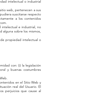
ad intelectual o industrial
sitio web, pertenecen a sus
 pudiera suscitarse respecto
ctamente a los contenidos
.com.
ntelectual e industrial, no
ad alguna sobre los mismos,
 de propiedad intelectual o
idad con: (i) la legislación
moral y buenas costumbres
 Web.
contenidos en el Sitio Web y
ación real del Usuario. El
los perjuicios que cause al