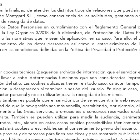
S
n la finalidad de atender los distintos tipos de relaciones que puedan s
e Montgarri S.L., como consecuencia de las solicitudes, gestiones o t
 de recogida de datos.
los Datos Personales en cumplimiento con el Reglamento General 
 la Ley Orgánica 3/2018 de 5 diciembre, de Protección de Datos Pe
mo las normativas que le sean de aplicación, en su caso. Para ello, el
atamiento de los datos personales así como el establecimiento de l
o en las condiciones definidas en la Política de Privacidad o Protecció
zar cookies técnicas (pequeños archivos de información que el servidor
 llevar a cabo determinadas funciones que son consideradas impres
ón del sitio. Las cookies utilizadas tienen, en todo caso, carácter tempor
ción, y desaparecen al terminar la sesión del usuario. En ningún caso,
cter personal y no se utilizarán para la recogida de los mismos.
 también es posible que el servidor donde se encuentra la web recon
idad de que la navegación sea más sencilla, permitiendo, por ejemplo, e
mente a las áreas, servicios, promociones o concursos reservados exclu
isita. También se pueden utilizar para medir la audiencia, parámetro
das, etc., siendo en estos casos cookies prescindibles técnicamente
nstalará cookies prescindibles sin el consentimiento previo del usuario.
ies propias y de terceros para fines analíticos y para mostrarle publicid
e sus hábitos de navegación (por ejemplo, páginas visitadas). A todo usu