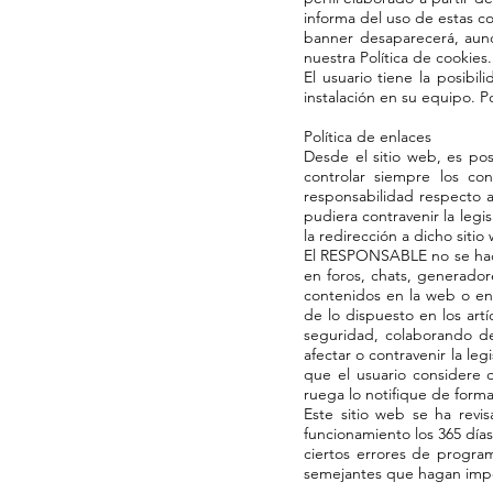
informa del uso de estas co
banner desaparecerá, aun
nuestra Política de cookies.
El usuario tiene la posibi
instalación en su equipo. P
Política de enlaces
Desde el sitio web, es po
controlar siempre los co
responsabilidad respecto a
pudiera contravenir la legi
la redirección a dicho sit
El RESPONSABLE no se hace 
en foros, chats, generador
contenidos en la web o en
de lo dispuesto en los art
seguridad, colaborando de
afectar o contravenir la le
que el usuario considere q
ruega lo notifique de forma
Este sitio web se ha revi
funcionamiento los 365 día
ciertos errores de program
semejantes que hagan impos