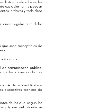
 ilícitos, prohibidos en las
e de cualquier forma puedan
mentos, archivos y toda clase
diciones exigidas para dicho
.
cos que sean susceptibles de
eros.
os Usuarios.
ad de comunicación pública,
ar de los correspondientes
 demás datos identificativos
 dispositivos técnicos de
intos de los que, según los
 las páginas web donde se