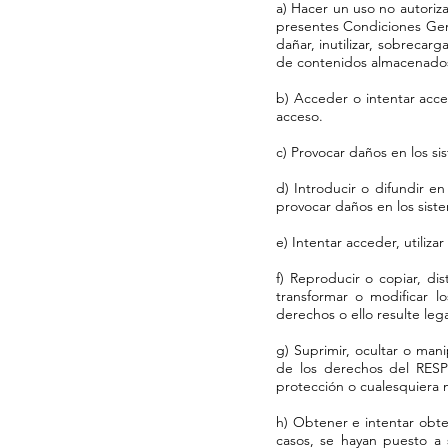
a) Hacer un uso no autoriza
presentes Condiciones Gene
dañar, inutilizar, sobrecarg
de contenidos almacenados
b) Acceder o intentar acce
acceso.
c) Provocar daños en los si
d) Introducir o difundir en
provocar daños en los sist
e) Intentar acceder, utiliz
f) Reproducir o copiar, di
transformar o modificar l
derechos o ello resulte le
g) Suprimir, ocultar o mani
de los derechos del RESP
protección o cualesquiera 
h) Obtener e intentar obte
casos, se hayan puesto a