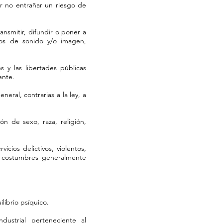
r no entrañar un riesgo de
ansmitir, difundir o poner a
ivos de sonido y/o imagen,
 y las libertades públicas
ente.
neral, contrarias a la ley, a
ón de sexo, raza, religión,
cios delictivos, violentos,
as costumbres generalmente
ilibrio psíquico.
dustrial perteneciente al