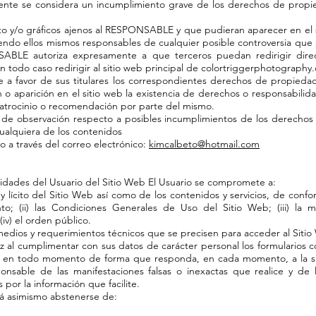
nte se considera un incumplimiento grave de los derechos de propied
xto y/o gráficos ajenos al RESPONSABLE y que pudieran aparecer en el 
siendo ellos mismos responsables de cualquier posible controversia que
ABLE autoriza expresamente a que terceros puedan redirigir dire
en todo caso redirigir al sitio web principal de colortriggerphotography
favor de sus titulares los correspondientes derechos de propiedad i
 o aparición en el sitio web la existencia de derechos o responsabilid
trocinio o recomendación por parte del mismo.
po de observación respecto a posibles incumplimientos de los derechos
cualquiera de los contenidos
o a través del correo electrónico:
kimcalbeto@hotmail.com
idades del Usuario del Sitio Web El Usuario se compromete a:
lícito del Sitio Web así como de los contenidos y servicios, de conform
o; (ii) las Condiciones Generales de Uso del Sitio Web; (iii) la 
iv) el orden público.
medios y requerimientos técnicos que se precisen para acceder al Sitio
raz al cumplimentar con sus datos de carácter personal los formularios 
s en todo momento de forma que responda, en cada momento, a la situ
onsable de las manifestaciones falsas o inexactas que realice y de 
or la información que facilite.
rá asimismo abstenerse de: