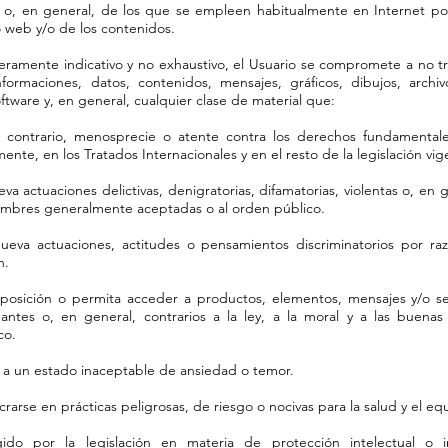
 o, en general, de los que se empleen habitualmente en Internet po
io web y/o de los contenidos.
o meramente indicativo y no exhaustivo, el Usuario se compromete a no tr
nformaciones, datos, contenidos, mensajes, gráficos, dibujos, arch
oftware y, en general, cualquier clase de material que:
a contrario, menosprecie o atente contra los derechos fundamentales
ente, en los Tratados Internacionales y en el resto de la legislación vig
eva actuaciones delictivas, denigratorias, difamatorias, violentas o, en ge
tumbres generalmente aceptadas o al orden público.
omueva actuaciones, actitudes o pensamientos discriminatorios por raz
n.
sposición o permita acceder a productos, elementos, mensajes y/o servi
dantes o, en general, contrarios a la ley, a la moral y a las buen
co.
r a un estado inaceptable de ansiedad o temor.
lucrarse en prácticas peligrosas, de riesgo o nocivas para la salud y el equ
gido por la legislación en materia de protección intelectual o in