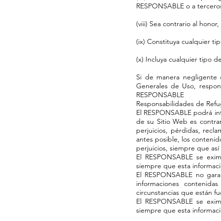
RESPONSABLE o a terceros s
(viii) Sea contrario al hono
(ix) Constituya cualquier ti
(x) Incluya cualquier tipo 
Si de manera negligente o
Generales de Uso, respond
RESPONSABLE
Responsabilidades de Refu
El RESPONSABLE podrá inter
de su Sitio Web es contra
perjuicios, pérdidas, recl
antes posible, los conteni
perjuicios, siempre que así
El RESPONSABLE se exime 
siempre que esta informaci
El RESPONSABLE no garanti
informaciones contenida
circunstancias que están fu
El RESPONSABLE se exime 
siempre que esta informaci