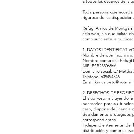
a todos los usuarios del si
Toda persona que acceda a
riguroso de las disposicion
Refugi Amics de Montgarri 
sitio web, sin que exista 
como suficiente la publica
1. DATOS IDENTIFICATIV
Nombre de dominio:
www.
Nombre comercial: Refugi M
NIF: ESB25506866
Domicilio social:
C/ Metdia 
Teléfono: 639494546
Email:
kimcalbeto@hotmail
2. DERECHOS DE PROPIE
El sitio web, incluyendo a
necesarios para su funcion
caso, dispone de licencia 
debidamente protegidos por
correspondientes.
Independientemente de la 
distribución y comercializ