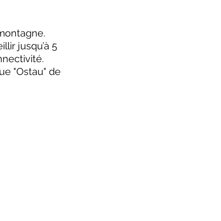
 montagne.
lir jusqu’à 5
nectivité.
que "Ostau" de