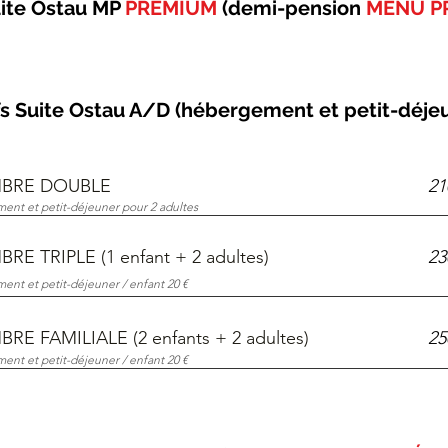
uite Ostau MP
PREMIUM
(demi-pension
MENÚ P
fs Suite Ostau A/D (hébergement et petit-déje
BRE DOUBLE
21
nt et petit-déjeuner pour 2 adultes
RE TRIPLE (1 enfant + 2 adultes)
23
ent et petit-déjeuner
/ enfant 20 €
RE FAMILIALE (2 enfants + 2 adultes)
25
nt et petit-déjeuner / enfant 20 €