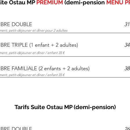
uite Ostau MP
PREMIUM
(demi-pension
MENÚ P
BRE DOUBLE
31
nt, petit-déjeuner et dîner pour 2 adultes
RE TRIPLE (1 enfant + 2 adultes)
34
nt, petit-déjeuner et dîner / enfant 35 €
RE FAMILIALE (2 enfants + 2 adultes)
38
nt, petit-déjeuner et dîner / enfant 35 €
Tarifs Suite Ostau MP (demi-pension)
BRE DOUBLE
26