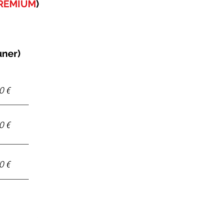
REMIUM
)
uner)
0 €
0 €
0 €