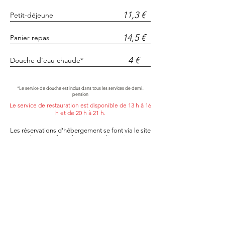
11,3 €
Petit-déjeune
14,5 €
Panier repas
4 €
Douche d'eau chaude*
*Le service de douche est inclus dans tous les services de demi-
pension
Le service de restauration est disponible de 13 h à 16
h et de 20 h à 21 h.
Les réservations d'hébergement se font via le site
web
www.refusonline.com
au lien suivant:
RÉSERVER